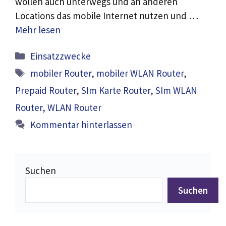
wollen auch unterwegs und an anderen
Locations das mobile Internet nutzen und …
Mehr lesen
Kategorien
Einsatzzwecke
Schlagwörter
mobiler Router
,
mobiler WLAN Router
,
Prepaid Router
,
SIm Karte Router
,
SIm WLAN
Router
,
WLAN Router
Kommentar hinterlassen
Suchen
Suchen